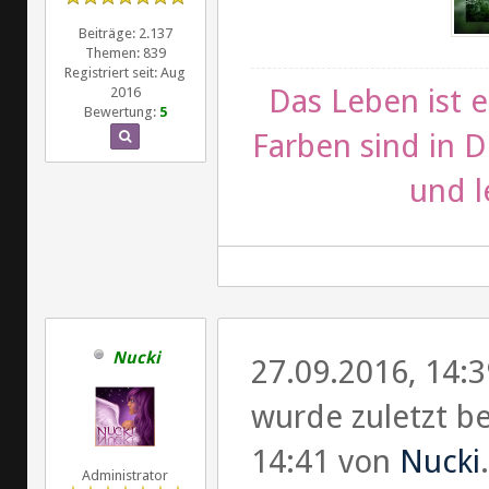
Beiträge: 2.137
Themen: 839
Registriert seit: Aug
Das Leben ist e
2016
Bewertung:
5
Farben sind in D
und l
Nucki
27.09.2016, 14:
wurde zuletzt be
14:41 von
Nucki
.
Administrator