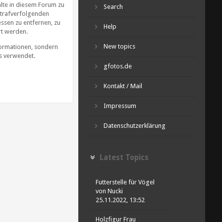
lte in diesem Forum zu
Search
strafverfolgenden
ssen zu entfernen, zu
Help
rt werden.
New topics
ormationen, sondern
s verwendet.
gfotos.de
Kontakt / Mail
Impressum
Datenschutzerklärung
Latest Topics
Futterstelle für Vögel
von
Nucki
25.11.2022, 13:52
Holzfigur Frau