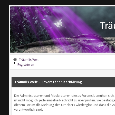
Träumlis Welt
Registrieren
Träumlis Welt - Einverständniserklärung
Die Administratoren und Moderatoren dieses Forums bemühen sich, B
ist nicht möglich, jede einzelne Nachricht zu überprüfen. Sie bestäti
diesem Forum die Meinung des Urhebers wiedergibt und dass die Adm
verantwortlich sind.