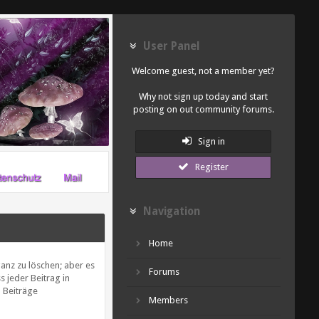
User Panel
Welcome guest, not a member yet?
Why not sign up today and start
posting on out community forums.
Sign in
Register
Navigation
Home
anz zu löschen; aber es
Forums
s jeder Beitrag in
 Beiträge
Members