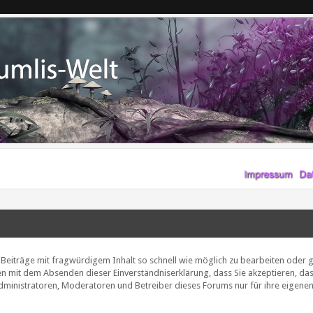
eiträge mit fragwürdigem Inhalt so schnell wie möglich zu bearbeiten oder g
gen mit dem Absenden dieser Einverständniserklärung, dass Sie akzeptieren, das
inistratoren, Moderatoren und Betreiber dieses Forums nur für ihre eigenen