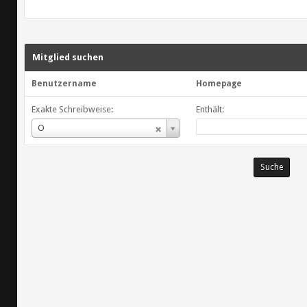
Mitglied suchen
Benutzername
Homepage
Exakte Schreibweise:
Enthält:
Benutzername
O