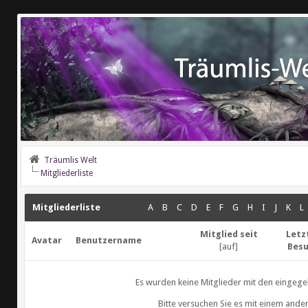
Träumlis Welt
Mitgliederliste
Mitgliederliste
A
B
C
D
E
F
G
H
I
J
K
L
Mitglied seit
Letz
Avatar
Benutzername
[
auf
]
Bes
Es wurden keine Mitglieder mit den eingege
Bitte versuchen Sie es mit einem ande