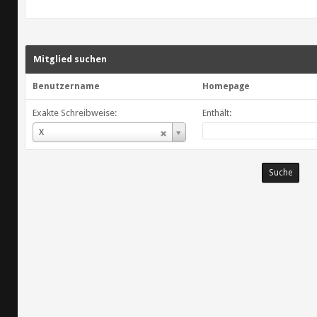
Mitglied suchen
Benutzername
Homepage
Exakte Schreibweise:
Enthält:
Benutzername
X