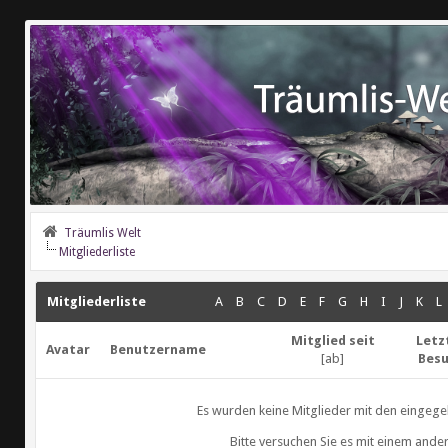
Träumlis Welt
Mitgliederliste
Mitgliederliste
A
B
C
D
E
F
G
H
I
J
K
L
Mitglied seit
Letz
Avatar
Benutzername
[
ab
]
Bes
Es wurden keine Mitglieder mit den eingege
Bitte versuchen Sie es mit einem ande